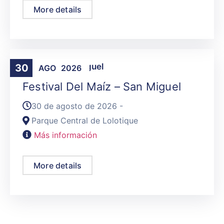
More details
Agenda
,
San Miguel
30
AGO
2026
Festival Del Maíz – San Miguel
30 de agosto de 2026 -
Parque Central de Lolotique
Más información
More details