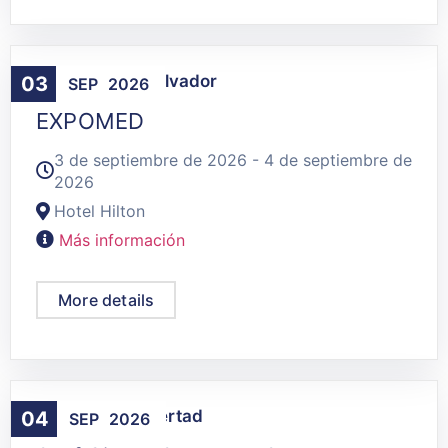
Agenda
,
San Salvador
03
SEP
2026
EXPOMED
3 de septiembre de 2026 - 4 de septiembre de
2026
Hotel Hilton
Más información
More details
Agenda
,
La Libertad
04
SEP
2026