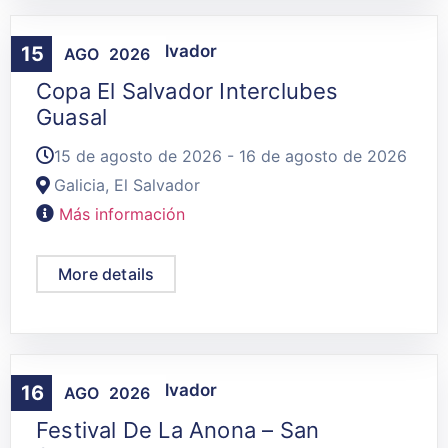
Agenda
,
San Salvador
15
AGO
2026
Copa El Salvador Interclubes
Guasal
15 de agosto de 2026 - 16 de agosto de 2026
Galicia, El Salvador
Más información
More details
Agenda
,
San Salvador
16
AGO
2026
Festival De La Anona – San