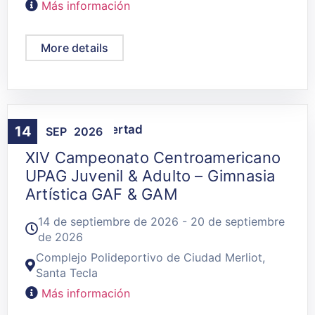
Más información
More details
Agenda
,
La Libertad
14
SEP
2026
XIV Campeonato Centroamericano
UPAG Juvenil & Adulto – Gimnasia
Artística GAF & GAM
14 de septiembre de 2026 - 20 de septiembre
de 2026
Complejo Polideportivo de Ciudad Merliot,
Santa Tecla
Más información