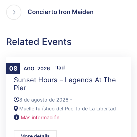
Concierto Iron Maiden
Related Events
Agenda
,
La Libertad
08
AGO
2026
Sunset Hours – Legends At The
Pier
8 de agosto de 2026 -
Muelle turístico del Puerto de La Libertad
Más información
More details